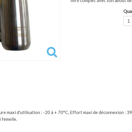
livré complet avec son about de
Qua
ure maxi d'utilisation : -20 à + 70°C, Effort maxi de déconnexion : 3
 femelle.