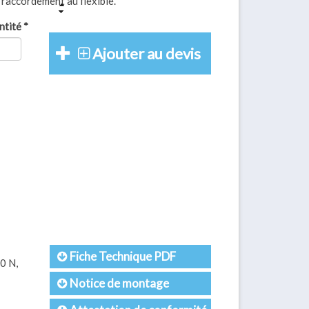
 raccordement au flexible.
ntité
*
Ajouter au devis
Fiche Technique PDF
90 N,
Notice de montage