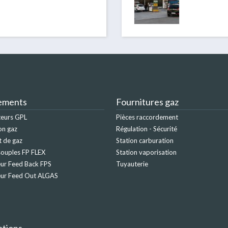
ements
Fournitures gaz
teurs GPL
Pièces raccordement
on gaz
Régulation - Sécurité
t de gaz
Station carburation
ouples FP FLEX
Station vaporisation
ur Feed Back FPS
Tuyauterie
eur Feed Out ALGAS