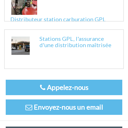
Distributeur station carburation GPL
Fiche technique
Stations GPL, l'assurance
d'une distribution maîtrisée
Appelez-nous
Envoyez-nous un email