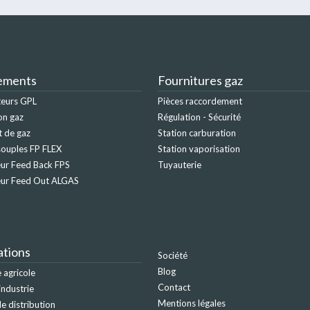
ements
Fournitures gaz
teurs GPL
Pièces raccordement
on gaz
Régulation - Sécurité
t de gaz
Station carburation
ouples FP FLEX
Station vaporisation
ur Feed Back FPS
Tuyauterie
eur Feed Out ALGAS
ations
Société
Blog
agricole
Contact
industrie
Mentions légales
e distribution