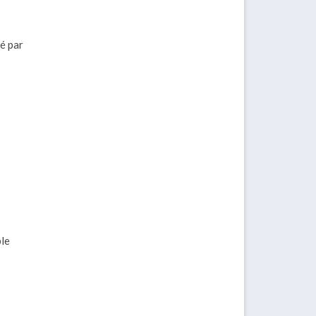
ué par
ble