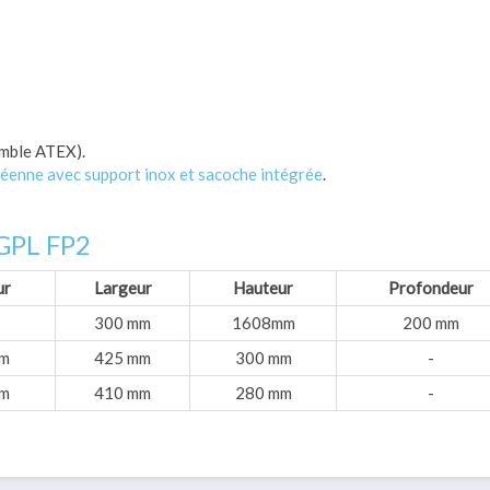
emble ATEX).
enne avec support inox et sacoche intégrée
.
 GPL FP2
ur
Largeur
Hauteur
Profondeur
300 mm
1608mm
200 mm
m
425 mm
300 mm
-
m
410 mm
280 mm
-