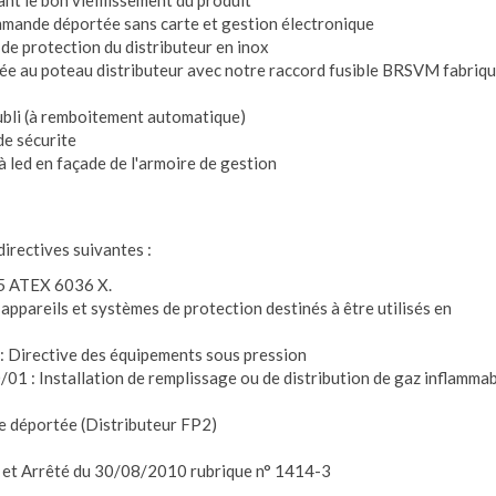
nt le bon vieillissement du produit
ande déportée sans carte et gestion électronique
 de protection du distributeur en inox
́grée au poteau distributeur avec notre raccord fusible BRSVM fabriq
bli (à remboitement automatique)
e sécurite
à led en façade de l'armoire de gestion
irectives suivantes :
05 ATEX 6036 X.
areils et systèmes de protection destinés à être utilisés en
Directive des équipements sous pression
/10/01 : Installation de remplissage ou de distribution de gaz inflamma
 déportée (Distributeur FP2)
 et Arrêté du 30/08/2010 rubrique n° 1414-3