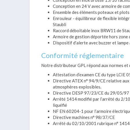
Conception en inox brossé 15/10 facilita
Conception en 24 V avec armoire de comm
Ensemble des éléments poteaux et plots
Enrouleur - équilibreur de flexible inte
Staubli
Raccord déboitable inox BRW11 de Stau
Armoire de gestion déportée hors zone d
Dispositif d'alerte avec buzzer et lampe 
Conformité réglementaire
Notre distributeur GPL répond aux normes et d
Attestation d’examen CE du type LCIE 
Directive ATEX n° 94/9/CE relative aux app
atmosphères explosibles.
Directive DESP 97/23/CE du 29/05/97 : 
Arrêté 1414 modifié par l’arrêté du 2
liquéfié
NF EN 60204-1 pour l’armoire électrique
Directive machines n° 98/37/CE
Arrêté du 02/10/2001 rubrique n° 1414