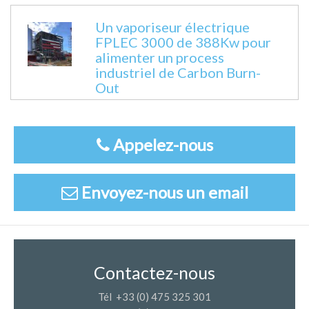
Un vaporiseur électrique
FPLEC 3000 de 388Kw pour
alimenter un process
industriel de Carbon Burn-
Out
Appelez-nous
Envoyez-nous un email
Contactez-nous
Tél +33 (0) 475 325 301