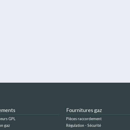
ements
Fournitures gaz
teurs GPL
Pièces raccordement
on gaz
Régulation - Sécurité