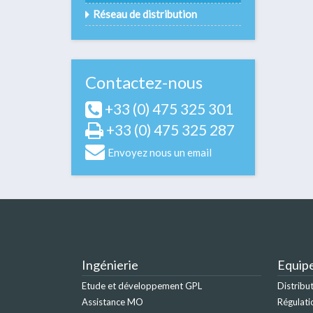
Réseau de distribution
Contactez-nous
+33 (0) 475 325 301
+33 (0) 475 325 287
Envoyez nous un email
Ingénierie
Equip
Etude et développement GPL
Distribu
Assistance MO
Régulati