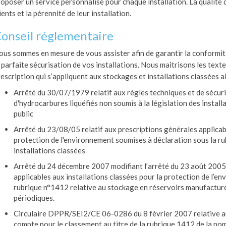
oposer un service personnalisé pour chaque installation. La qualité 
ients et la pérennité de leur installation.
onseil réglementaire
ous sommes en mesure de vous assister afin de garantir la conformit
 parfaite sécurisation de vos installations. Nous maitrisons les texte
escription qui s’appliquent aux stockages et installations classées ai
Arrêté du 30/07/1979 relatif aux règles techniques et de sécuri
d'hydrocarbures liquéfiés non soumis à la législation des instal
public
Arrêté du 23/08/05 relatif aux prescriptions générales applicabl
protection de l'environnement soumises à déclaration sous la r
installations classées
Arrêté du 24 décembre 2007 modifiant l’arrêté du 23 août 2005 
applicables aux installations classées pour la protection de l’e
rubrique n°1412 relative au stockage en réservoirs manufacturé
périodiques.
Circulaire DPPR/SEI2/CE 06-0286 du 8 février 2007 relative a
compte pour le classement au titre de la rubrique 1412 de la no