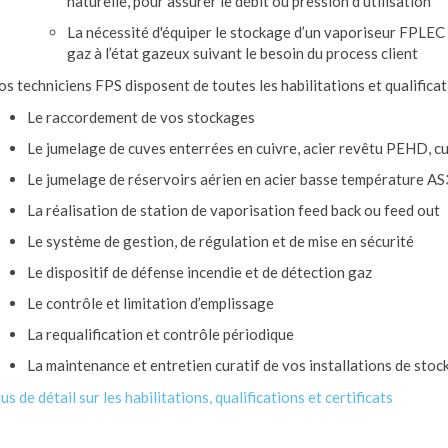
naturelle, pour assurer le débit ou pression d’utilisation
La nécessité d'équiper le stockage d’un vaporiseur FPLEC 
gaz à l’état gazeux suivant le besoin du process client
s techniciens FPS disposent de toutes les habilitations et qualificati
Le raccordement de vos stockages
Le jumelage de cuves enterrées en cuivre, acier revêtu PEHD, c
Le jumelage de réservoirs aérien en acier basse température AS
La réalisation de station de vaporisation feed back ou feed out
Le système de gestion, de régulation et de mise en sécurité
Le dispositif de défense incendie et de détection gaz
Le contrôle et limitation d’emplissage
La requalification et contrôle périodique
La maintenance et entretien curatif de vos installations de sto
us de détail sur les habilitations, qualifications et certificats