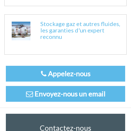
Stockage gaz et autres fluides,
les garanties d'un expert
reconnu
Appelez-nous
Envoyez-nous un email
Contactez-nous