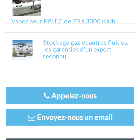
Vaporiseur FPLEC de 70 à 3000 Kg/h
Fiche technique
Stockage gaz et autres fluides,
les garanties d'un expert
reconnu
Appelez-nous
Envoyez-nous un email