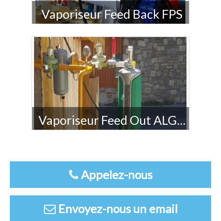
Vaporiseur Feed Back FPS
Vaporiseurs FPLEC : une gamme pour toutes vos
applications de 70 à 3 000 kg/h.
Vaporiseur Feed Out ALGAS
FPS est le distributeur officiel des vaporiseurs
ALGAS.
Une gamme compléte pour toutes vos
applications à partir de 40kg/h.
Appelez-nous
Envoyez-nous un email