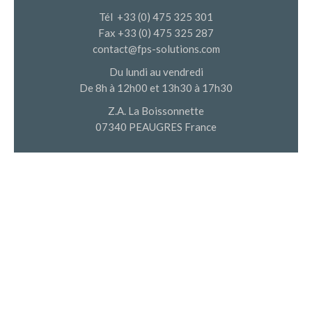
Tél +33 (0) 475 325 301
Fax +33 (0) 475 325 287
contact@fps-solutions.com
Du lundi au vendredi
De 8h à 12h00 et 13h30 à 17h30
Z.A. La Boissonnette
07340 PEAUGRES France