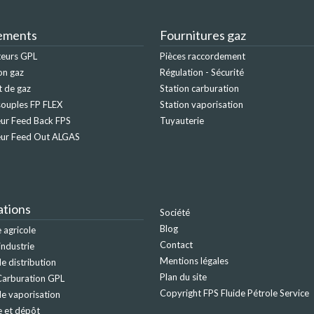
ements
Fournitures gaz
teurs GPL
Pièces raccordement
on gaz
Régulation - Sécurité
t de gaz
Station carburation
ouples FP FLEX
Station vaporisation
ur Feed Back FPS
Tuyauterie
eur Feed Out ALGAS
ations
Société
Blog
agricole
Contact
industrie
Mentions légales
e distribution
Plan du site
Carburation GPL
Copyright FPS Fluide Pétrole Service
de vaporisation
 et dépôt