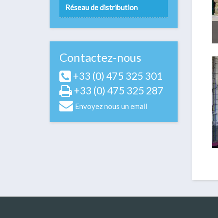
Réseau de distribution
Contactez-nous
+33 (0) 475 325 301
+33 (0) 475 325 287
Envoyez nous un email