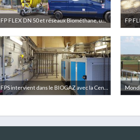
FP FLEX DN 50 et réseaux Biométhane, une solution innovante pour les réseaux jusqu'à 35 bar !
Prodeval, acteur majeur de la filiere Biogaz, est choisi pour
VEOLIA O
la réalisation de l'unité de méthanisation de la société Y-
réseau d
Biométhane (80), qui produit du biogaz à partir de déchets
d’épurat
agricoles. Prodeval fait appel à FPS pour le projet. Force de
atouts d
proposition, FPS suggère d’exploiter les qualités du FP
de résea
FLEX en DN 50 pour les réseaux.
FPS intervient dans le BIOGAZ avec la Centrale de Méthanisation d’Annecy
Précurseur, Le SIVAL d'Annecy est l'un des premiers en
FPS est 
France à avoir investi dans une Centrale de
remport
Méthanisation et le seul à l'exploiter directement. Le
au succè
SIVAL a confié les travaux à Prodeval qui a sollicité FPS
montgolf
pour réaliser la cellule de traitement du biogaz.