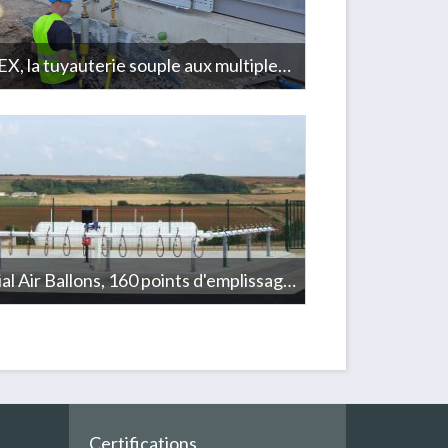
FP FLEX, la tuyauterie souple aux multiples atouts pour les réseaux Bio méthane
TV se voit confier en 2017 la réalisation du
e l’unité de production de gaz vert de la station
ion de Fréjus. Après étude, FPS met en avant les
e la tuyauterie souple FP FLEX et réalise 225 ml
u Bio méthane en moins de 3 jours.
Mondial Air Ballons, 160 points d'emplissage alimentés par 2 pompes de 12 m3/h
fier de contribuer à tous les records mondiaux
és par le LORRAINE MONDIAL AIR BALLONS et
s de ce rassemblement international de
ière
Certifications