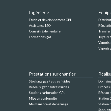
Ingénierie
Equip
Etude et développement GPL
Distribu
Assistance MO
Régulati
Conseil réglementaire
Transfer
Formations gaz
Tuyaux s
Vaporise
Vaporis
Prestations sur chantier
Réalis
Stockage gaz / autres fluides
Domaine 
Réseaux gaz / autres fluides
Process 
Stations carburation GPL
Réseau d
Mise en conformité
Station 
Maintenance et dépannage
Station 
Stockage