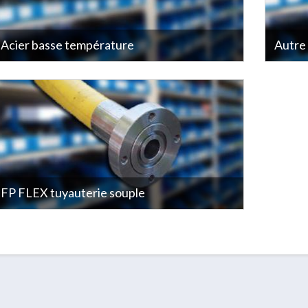
Acier basse température
Autre 
FP FLEX tuyauterie souple