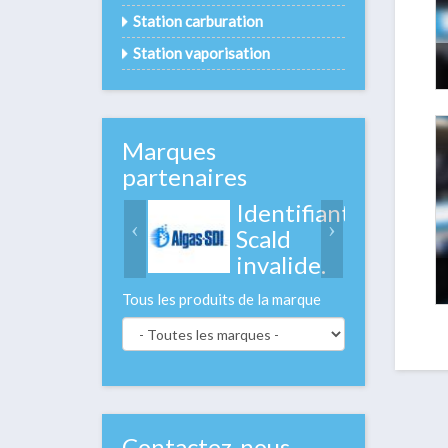
Station carburation
Station vaporisation
Marques
partenaires
Identifiant
Scald
invalide.
Tous les produits de la marque
Contactez-nous