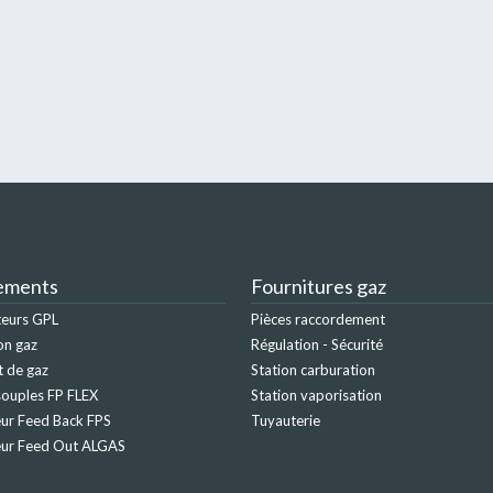
ements
Fournitures gaz
teurs GPL
Pièces raccordement
on gaz
Régulation - Sécurité
t de gaz
Station carburation
ouples FP FLEX
Station vaporisation
ur Feed Back FPS
Tuyauterie
eur Feed Out ALGAS