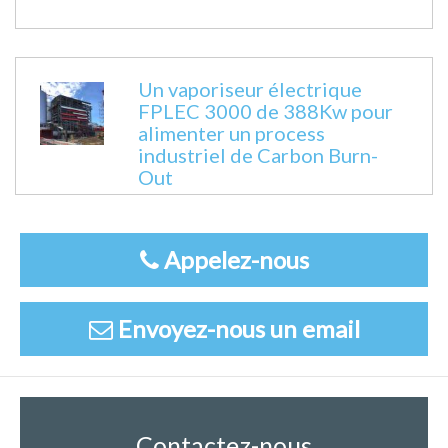
Un vaporiseur électrique
FPLEC 3000 de 388Kw pour
alimenter un process
industriel de Carbon Burn-
Out
Appelez-nous
Envoyez-nous un email
Contactez-nous