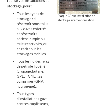
réalise vos installations de
stockage, pour :
Tous les types de
Plaque CE sur installation de
stockage : du
stockage avec vaporisation
réservoir sous talus
aux cuves enterrés
et réservoirs
aériens, simple ou
multi réservoirs, ou
en rack pour les
stockages mobiles…
Tous les fluides : gaz
de pétrole liquéfié
(propane, butane,
GPLc), GNL, gaz
comprimés (GNV,
hydrogène)...
Tous types
d'installations gaz :
centres emplisseurs,