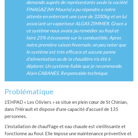
demande auprès de représentants seule la société
FINAGAZ (Mr Maurin) a pu répondre a notre
attente en enterrant une cuve de 3200kg et en lui
associant un vaporiseur ALGAS ZIMMER. Grace a
ce système nous avons pu remédier au fioul et
faire 25% d économie sur le combustible. Apres
notre première saison hivernale, on peu noter que
le système est très efficace et aucune panne
d'alimentation ou de la chaudière n'a été à
déplorer. Un système fiable que je recommande.
Alain CABANES, Responsable technique.
Problématique
L'EHPAD « Les Oliviers » se situe en plein cœur de St Chinian,
dans l'Hérault et dispose d'une capacité d'accueil de 135
personnes.
L'installation de chauffage et eau chaude est vieillissante et
fonctionne au fioul. Elle impose une maintenance préventive et