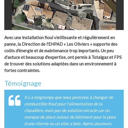
Avec une installation fioul vieillissante et régulièrement en
panne, la Direction de l'EHPAD « Les Oliviers » supporte des
coûts d'énergie et de maintenance trop importants. Un peu
d'astuce et beaucoup d'expertise, ont permis à Totalgaz et FPS
de trouver des solutions adaptées dans un environnement à
fortes contraintes.
Témoignage
Il y a longtemps que nous pensions à changer de
combustible fioul pour l'alimentation de la
chaudière, mais pas de solution miracle car on
manque de place autour du bâtiment pour la pose
d une citerne ou un silos a bois. Apres plusieurs