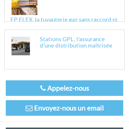
FP FLEX, la tuyauterie gaz sans raccord ni
soudure
Fiche technique
Stations GPL, l'assurance
d'une distribution maîtrisée
Appelez-nous
Envoyez-nous un email