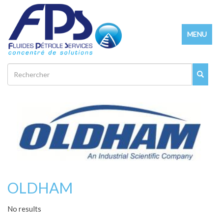
Aller
au
Toggle
contenu
MENU
navigatio
principal
Rechercher
OLDHAM
No results