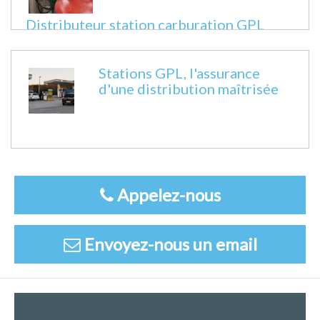
Distributeur station carburation GPL
Fiche technique
Stations GPL, l'assurance
d'une distribution maîtrisée
Appelez-nous
Envoyez-nous un email