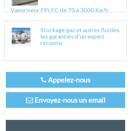
Vaporiseur FPLEC de 70 à 3000 Kg/h
Fiche technique
Stockage gaz et autres fluides,
les garanties d'un expert
reconnu
Appelez-nous
Envoyez-nous un email