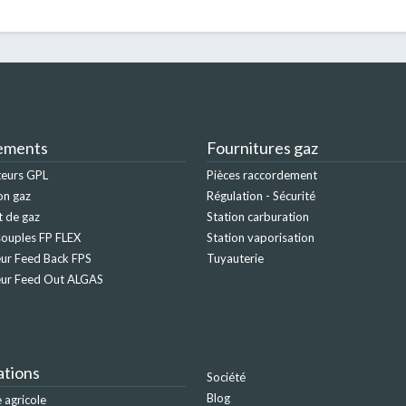
ements
Fournitures gaz
teurs GPL
Pièces raccordement
on gaz
Régulation - Sécurité
t de gaz
Station carburation
ouples FP FLEX
Station vaporisation
ur Feed Back FPS
Tuyauterie
eur Feed Out ALGAS
ations
Société
Blog
agricole