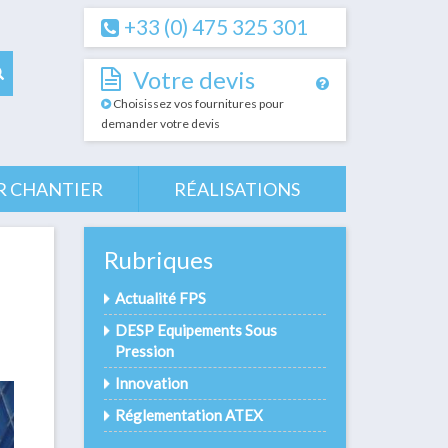
+33 (0) 475 325 301
Votre devis
Choisissez vos fournitures pour
demander votre devis
R CHANTIER
RÉALISATIONS
Rubriques
Actualité FPS
DESP Equipements Sous
Pression
Innovation
Réglementation ATEX