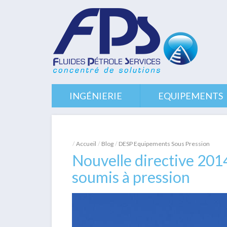
Aller
au
contenu
principal
INGÉNIERIE
EQUIPEMENTS
Accueil
Blog
DESP Equipements Sous Pression
Nouvelle directive 201
soumis à pression