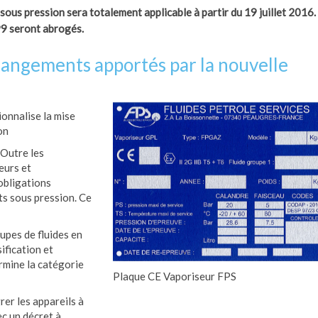
us pression sera totalement applicable à partir du 19 juillet 2016.
9 seront abrogés.
hangements apportés par la nouvelle
ionnalise la mise
on
 Outre les
eurs et
 obligations
s sous pression. Ce
oupes de fluides en
fication et
rmine la catégorie
Plaque CE Vaporiseur FPS
er les appareils à
c un décret à