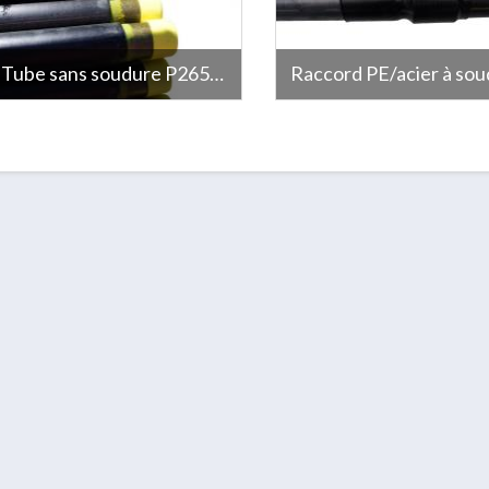
Tube sans soudure P265GH revêtu PE
Raccord PE/acier à sou
Tube sans soudure EN 10216-2/SA
Manchette Calibre 125 à soude
106/API P265GH/GrB Sch80,
PE125 / AC DN100 (dia ext 114
revêtus PE tricouche noir selon DIN
30670 épaisseur 1,8 mm