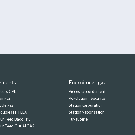
ements
Fournitures gaz
teurs GPL
Pièces raccordement
on gaz
Régulation - Sécurité
t de gaz
Station carburation
ouples FP FLEX
Station vaporisation
ur Feed Back FPS
Tuyauterie
eur Feed Out ALGAS