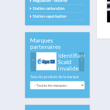
Régulation - Sécurité
Station carburation
Station vaporisation
Marques
partenaires
Identifiant
Scald
invalide.
Tous les produits de la marque